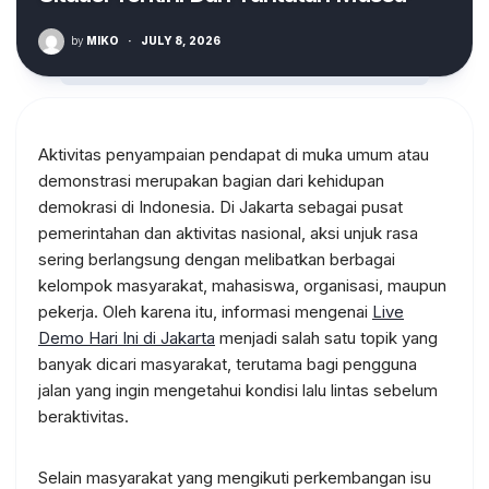
by
MIKO
·
JULY 8, 2026
Aktivitas penyampaian pendapat di muka umum atau
demonstrasi merupakan bagian dari kehidupan
demokrasi di Indonesia. Di Jakarta sebagai pusat
pemerintahan dan aktivitas nasional, aksi unjuk rasa
sering berlangsung dengan melibatkan berbagai
kelompok masyarakat, mahasiswa, organisasi, maupun
pekerja. Oleh karena itu, informasi mengenai
Live
Demo Hari Ini di Jakarta
menjadi salah satu topik yang
banyak dicari masyarakat, terutama bagi pengguna
jalan yang ingin mengetahui kondisi lalu lintas sebelum
beraktivitas.
Selain masyarakat yang mengikuti perkembangan isu