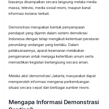
biasanya disampaikan secara langsung melalui media
massa, televisi, media sosial resmi, maupun kanal
informasi instansi terkait.
Demonstrasi merupakan bentuk penyampaian
pendapat yang dijamin dalam sistem demokrasi
Indonesia dengan tetap mengikuti ketentuan peraturan
perundang-undangan yang berlaku. Dalam
pelaksanaannya, aparat keamanan melakukan
pengamanan untuk menjaga ketertiban umum serta
memastikan kegiatan berlangsung secara aman.
Melalui
aksi demonstrasi Jakarta
, masyarakat dapat
memperoleh informasi mengenai perkembangan
situasi secara cepat dari berbagai sumber resmi.
Mengapa Informasi Demonstrasi