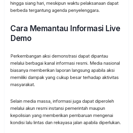
hingga siang hari, meskipun waktu pelaksanaan dapat
berbeda tergantung agenda penyelenggara.
Cara Memantau Informasi Live
Demo
Perkembangan aksi demonstrasi dapat dipantau
melalui berbagai kanal informasi resmi. Media nasional
biasanya memberikan laporan langsung apabila aksi
memiliki dampak yang cukup besar terhadap aktivitas
masyarakat.
Selain media massa, informasi juga dapat diperoleh
melalui akun resmi instansi pemerintah maupun
kepolisian yang memberikan pembaruan mengenai
kondisi lalu lintas dan rekayasa jalan apabila diperlukan.