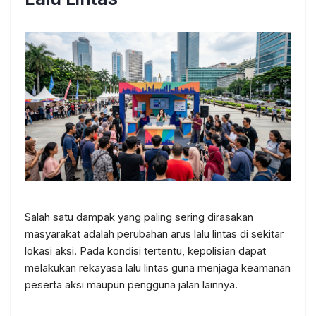
Salah satu dampak yang paling sering dirasakan
masyarakat adalah perubahan arus lalu lintas di sekitar
lokasi aksi. Pada kondisi tertentu, kepolisian dapat
melakukan rekayasa lalu lintas guna menjaga keamanan
peserta aksi maupun pengguna jalan lainnya.