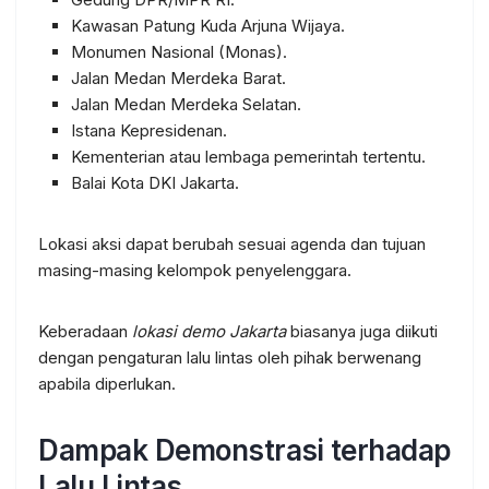
Kawasan Patung Kuda Arjuna Wijaya.
Monumen Nasional (Monas).
Jalan Medan Merdeka Barat.
Jalan Medan Merdeka Selatan.
Istana Kepresidenan.
Kementerian atau lembaga pemerintah tertentu.
Balai Kota DKI Jakarta.
Lokasi aksi dapat berubah sesuai agenda dan tujuan
masing-masing kelompok penyelenggara.
Keberadaan
lokasi demo Jakarta
biasanya juga diikuti
dengan pengaturan lalu lintas oleh pihak berwenang
apabila diperlukan.
Dampak Demonstrasi terhadap
Lalu Lintas