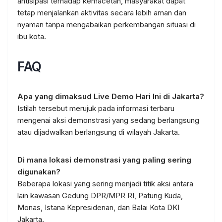
antisipasi terhadap kemacetan, masyarakat dapat
tetap menjalankan aktivitas secara lebih aman dan
nyaman tanpa mengabaikan perkembangan situasi di
ibu kota.
FAQ
Apa yang dimaksud Live Demo Hari Ini di Jakarta?
Istilah tersebut merujuk pada informasi terbaru
mengenai aksi demonstrasi yang sedang berlangsung
atau dijadwalkan berlangsung di wilayah Jakarta.
Di mana lokasi demonstrasi yang paling sering
digunakan?
Beberapa lokasi yang sering menjadi titik aksi antara
lain kawasan Gedung DPR/MPR RI, Patung Kuda,
Monas, Istana Kepresidenan, dan Balai Kota DKI
Jakarta.