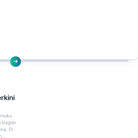
rkini
i muka
 bagian
sia. Di
...