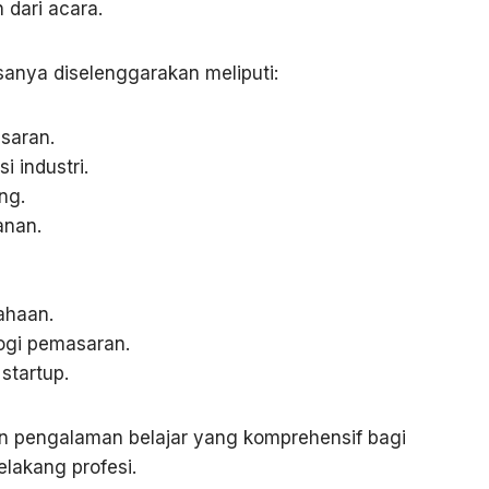
 dari acara.
anya diselenggarakan meliputi:
saran.
i industri.
ng.
anan.
ahaan.
ogi pemasaran.
 startup.
 pengalaman belajar yang komprehensif bagi
elakang profesi.