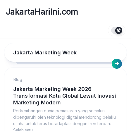
Skip
to
JakartaHariIni.com
content
Jakarta Marketing Week
Blog
Jakarta Marketing Week 2026
Transformasi Kota Global Lewat Inovasi
Marketing Modern
Perkembangan dunia pemasaran yang semakin
dipengaruhi oleh teknologi digital mendorong pelaku
usaha untuk terus beradaptasi dengan tren terbaru.
Salah satu...