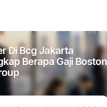
r Di Bcg Jakarta
kap Berapa Gaji Boston
roup