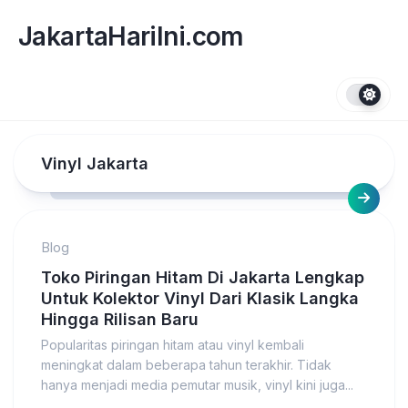
Skip
to
JakartaHariIni.com
content
Vinyl Jakarta
Blog
Toko Piringan Hitam Di Jakarta Lengkap
Untuk Kolektor Vinyl Dari Klasik Langka
Hingga Rilisan Baru
Popularitas piringan hitam atau vinyl kembali
meningkat dalam beberapa tahun terakhir. Tidak
hanya menjadi media pemutar musik, vinyl kini juga...