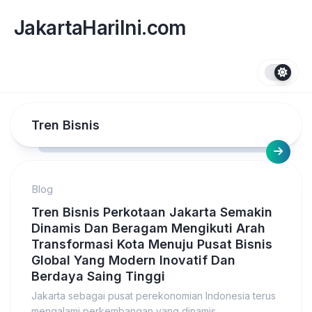
Skip
to
JakartaHariIni.com
content
Tren Bisnis
Blog
Tren Bisnis Perkotaan Jakarta Semakin
Dinamis Dan Beragam Mengikuti Arah
Transformasi Kota Menuju Pusat Bisnis
Global Yang Modern Inovatif Dan
Berdaya Saing Tinggi
Jakarta sebagai pusat perekonomian Indonesia terus
mengalami perkembangan yang dinamis.