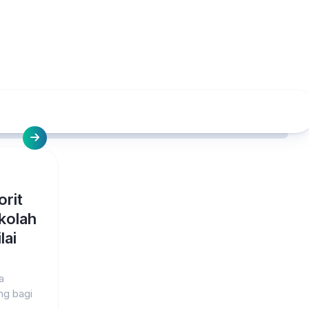
orit
kolah
lai
a
ng bagi