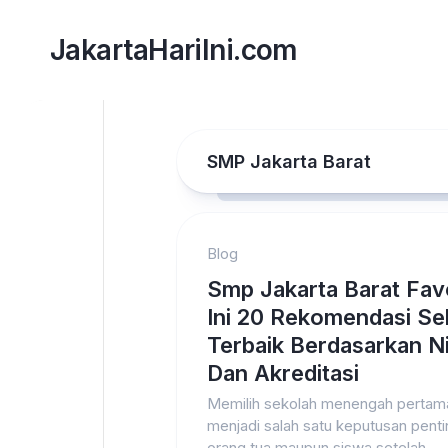
Skip
to
JakartaHariIni.com
content
SMP Jakarta Barat
Blog
Smp Jakarta Barat Fav
Ini 20 Rekomendasi Se
Terbaik Berdasarkan Ni
Dan Akreditasi
Memilih sekolah menengah pertam
menjadi salah satu keputusan penti
orang tua maupun siswa setelah