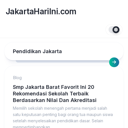
Skip
to
JakartaHariIni.com
content
Pendidikan Jakarta
Blog
Smp Jakarta Barat Favorit Ini 20
Rekomendasi Sekolah Terbaik
Berdasarkan Nilai Dan Akreditasi
Memilih sekolah menengah pertama menjadi salah
satu keputusan penting bagi orang tua maupun siswa
setelah menyelesaikan pendidikan dasar. Selain
mempertimbangkan...