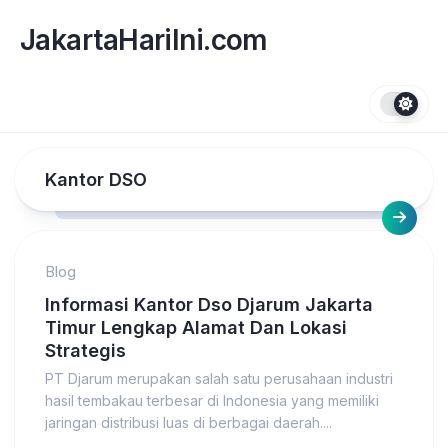
Skip
to
JakartaHariIni.com
content
Kantor DSO
Blog
Informasi Kantor Dso Djarum Jakarta
Timur Lengkap Alamat Dan Lokasi
Strategis
PT Djarum merupakan salah satu perusahaan industri
hasil tembakau terbesar di Indonesia yang memiliki
jaringan distribusi luas di berbagai daerah....