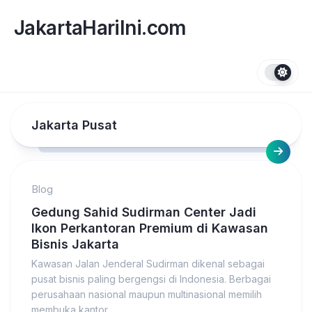
Skip
to
JakartaHariIni.com
content
Jakarta Pusat
Blog
Gedung Sahid Sudirman Center Jadi
Ikon Perkantoran Premium di Kawasan
Bisnis Jakarta
Kawasan Jalan Jenderal Sudirman dikenal sebagai
pusat bisnis paling bergengsi di Indonesia. Berbagai
perusahaan nasional maupun multinasional memilih
membuka kantor...