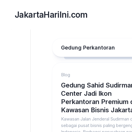
Skip
to
JakartaHariIni.com
content
Gedung Perkantoran
Blog
Gedung Sahid Sudirma
Center Jadi Ikon
Perkantoran Premium 
Kawasan Bisnis Jakart
Kawasan Jalan Jenderal Sudirman d
sebagai pusat bisnis paling bergeng
Indonesia. Berbagai perusahaan na