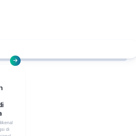
n
di
a
ikenal
si di
sional