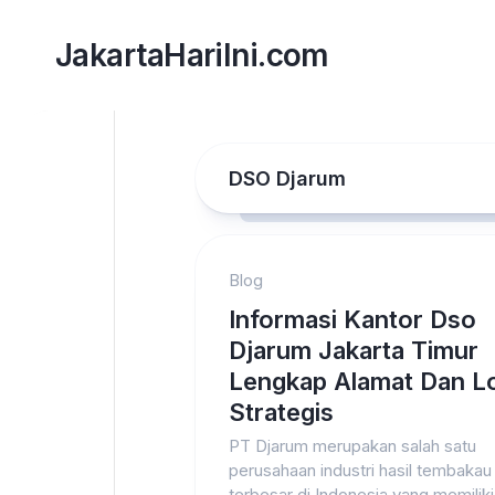
Skip
to
JakartaHariIni.com
content
DSO Djarum
Blog
Informasi Kantor Dso
Djarum Jakarta Timur
Lengkap Alamat Dan L
Strategis
PT Djarum merupakan salah satu
perusahaan industri hasil tembakau
terbesar di Indonesia yang memiliki