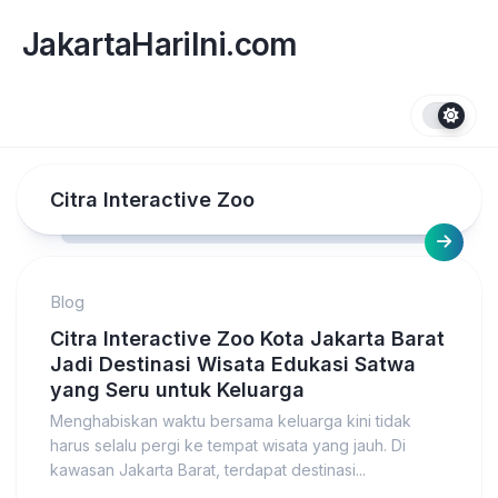
Skip
to
JakartaHariIni.com
content
Citra Interactive Zoo
Blog
Citra Interactive Zoo Kota Jakarta Barat
Jadi Destinasi Wisata Edukasi Satwa
yang Seru untuk Keluarga
Menghabiskan waktu bersama keluarga kini tidak
harus selalu pergi ke tempat wisata yang jauh. Di
kawasan Jakarta Barat, terdapat destinasi...